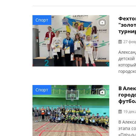
Фехто
Спорт
"золот
турни
27 фев
Алексан
детской
который
городск
участни
Алексан
В Але
Спорт
КДЮСШ №
город
категор
футбо
19 дек
В Алекс
этапа с
«Пліч-о