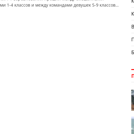
К
ми 1-4 классов и между командами девушек 5-9 классов.
 сообщает Александрийский городской совет. По
атам игр смешанные команды получили: Среди команд
 завоевали: Команды получили кубки, медали и
В
. Победители будут представлять […]