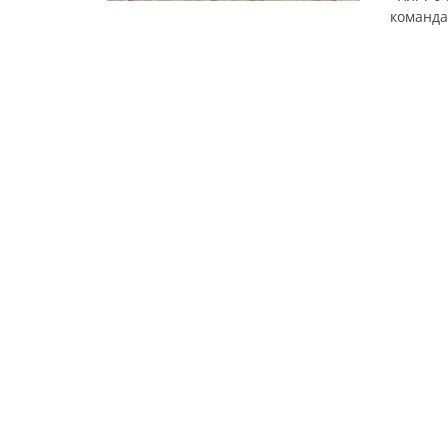
команда
Об этом
результ
девушек
дипломы