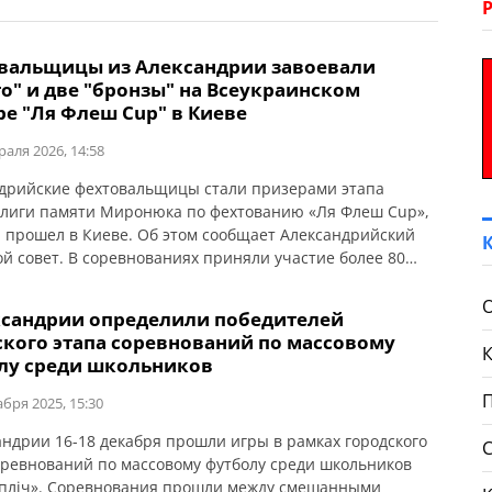
вальщицы из Александрии завоевали
о" и две "бронзы" на Всеукраинском
ре "Ля Флеш Cup" в Киеве
раля 2026, 14:58
дрийские фехтовальщицы стали призерами этапа
 лиги памяти Миронюка по фехтованию «Ля Флеш Cup»,
 прошел в Киеве. Об этом сообщает Александрийский
ой совет. В соревнованиях приняли участие более 80
ков и участниц из разных областей Украины.
дрию представили воспитанники отделения фехтования
ксандрии определили победителей
2. По результатам поединков фехтовальщицы в своих
ского этапа соревнований по массовому
иях завоевали: Наши спортсмены показали […]
лу среди школьников
абря 2025, 15:30
андрии 16-18 декабря прошли игры в рамках городского
оревнований по массовому футболу среди школьников
-пліч». Соревнования прошли между смешанными