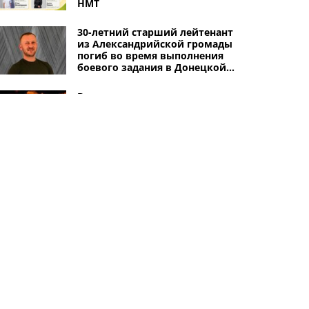
НМТ
30-летний старший лейтенант
из Александрийской громады
погиб во время выполнения
боевого задания в Донецкой
области
В результате пожара в
Александрийском погибла
женщина
В Александрии вооруженная
организованная преступная
группа вымогала тысячи
долларов несуществующих
долгов: ее покрывали
"криминальные авторитеты"
Другие города