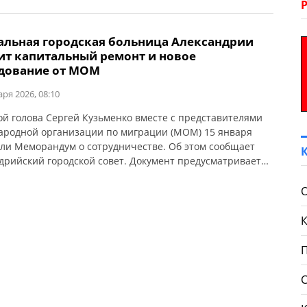
альная городская больница Александрии
ит капитальный ремонт и новое
дование от МОМ
аря 2026, 08:10
ой голова Сергей Кузьменко вместе с представителями
родной организации по миграции (МОМ) 15 января
ли Меморандум о сотрудничестве. Об этом сообщает
дрийский городской совет. Документ предусматривает
ьный ремонт помещений отделения анестезиологии с
 для интенсивной терапии, а также капитальный
крыши главного корпуса Центральной городской
ы. Кроме того, в рамках Меморандума МОМ обеспечит
у необходимым […]