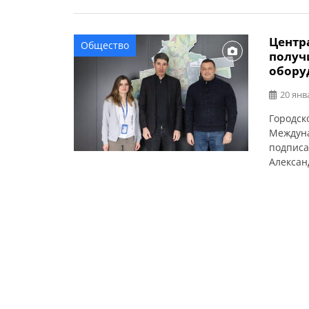
Центр
Общество
получ
обору
20 янв
Городск
Междуна
подписа
Алексан
капитал
койками
ремонт 
больниц
больниц