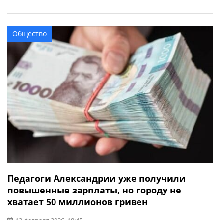
года в Александрии. Учился в общеобразовательной
школе №19. Высшее образование получил в
Национальном педагогическом университете имени
Общество
Драгоманова по специальности «Физическое
воспитание». Работал учителем в Чечелиевской школе.
После прохождения срочной […]
Педагоги Александрии уже получили
повышенные зарплаты, но городу не
хватает 50 миллионов гривен