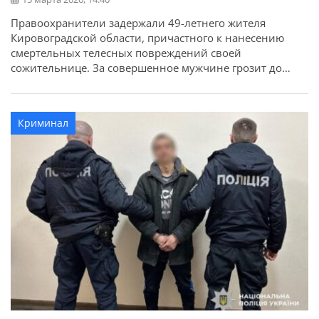
Правоохранители задержали 49-летнего жителя
Кировоградской области, причастного к нанесению
смертельных телесных повреждений своей
сожительнице. За совершенное мужчине грозит до
десяти лет лишения свободы. Об этом сообщает ГУНП в
Кировоградской области. Предварительно
установлено, что в одном из населенных пунктов
Криминал
Александрийского района между мужчиной и
женщиной возник конфликт. В ходе спора
злоумышленник нанес потерпевшей удары ножом в […]