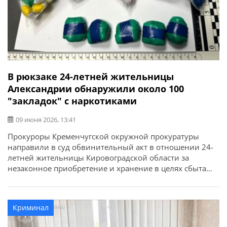
В рюкзаке 24-летней жительницы
Александрии обнаружили около 100
"закладок" с наркотиками
09 июня 2026, 13:41
Прокуроры Кременчугской окружной прокуратуры
направили в суд обвинительный акт в отношении 24-
летней жительницы Кировоградской области за
незаконное приобретение и хранение в целях сбыта
психотропного вещества и особо опасных
психотропных веществ в крупных и особо крупных
размерах (ч. 3 ст. 307 УК Украины). Об этом сообщает
Криминал
Полтавская областная прокуратура. Установлено, что в
апреле 2026 года женщина […]