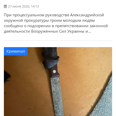
27 июня 2026, 14:13
При процессуальном руководстве Александрийской
окружной прокуратуры троим молодым людям
сообщено о подозрении в препятствовании законной
деятельности Вооруженных Сил Украины и
умышленном повреждении имущества путем поджога.
Об этом сообщает Кировоградская областная
прокуратура. Речь идет о 21-летнем жителе
Криминал
Александрии, его 23-летней сожительнице и 21-летнем
знакомом. По данным следствия, в конце мая один из
фигурантов в поисках быстрого […]