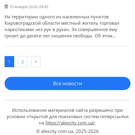
10 января 2026, 09:45
На территории одного из населенных пунктов
Кировоградской области местный житель торговал
наркотиками «из рук в руки». За совершенное ему
грозит до десяти лет лишения свободы. Об этом
сообщает ГУНП в Кировоградской области. Преступную
деятельность пресекли сотрудники управления по
борьбе с наркопреступностью совместно с
полицейскими отделения полиции № 1 (г. Светловодск)
1
2
>
под процессуальным руководством областной
прокуратуры. […]
Все новости
Использование материалов сайта разрешено при
условии открытой для поисковых систем гиперссылки
на
https://alexcity.com.ua/
.
© alexcity.com.ua,
2025-2026