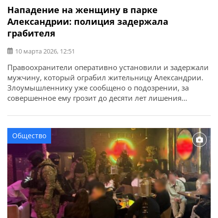
Нападение на женщину в парке
Александрии: полиция задержала
грабителя
10 марта 2026, 12:51
Правоохранители оперативно установили и задержали
мужчину, который ограбил жительницу Александрии.
Злоумышленнику уже сообщено о подозрении, за
совершенное ему грозит до десяти лет лишения
свободы. Об этом сообщает ГУНП в Кировоградской
области. На днях в полицию поступило сообщение о
нападении на 42-летнюю местную жительницу на
Общество
территории парка имени Тараса Шевченко.
Предварительно установлено, что неизвестный
мужчина догнал […]