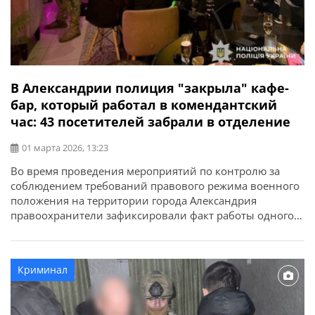
В Александрии полиция "закрыла" кафе-
бар, который работал в комендантский
час: 43 посетителей забрали в отделение
01 марта 2026, 13:23
Во время проведения мероприятий по контролю за
соблюдением требований правового режима военного
положения на территории города Александрия
правоохранители зафиксировали факт работы одного
из кафе-баров в период действия комендантского часа.
Об этом сообщает ГУНП в Кировоградской области. На
момент проверки в помещении заведения находились
Криминал
43 человека. Граждан пригласили в отдел полиции для
установления всех обстоятельств и […]