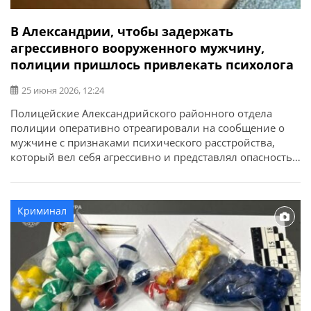
В Александрии, чтобы задержать
агрессивного вооруженного мужчину,
полиции пришлось привлекать психолога
25 июня 2026, 12:24
Полицейские Александрийского районного отдела
полиции оперативно отреагировали на сообщение о
мужчине с признаками психического расстройства,
который вел себя агрессивно и представлял опасность
для окружающих. Об этом сообщает ГУНП в
Кировоградской области. На спецлинию 102
обратилась жительница Александрии и сообщила, что
Криминал
ее 43-летний сын закрылся в квартире, имеет при себе
нож и газовый баллончик и ведет […]