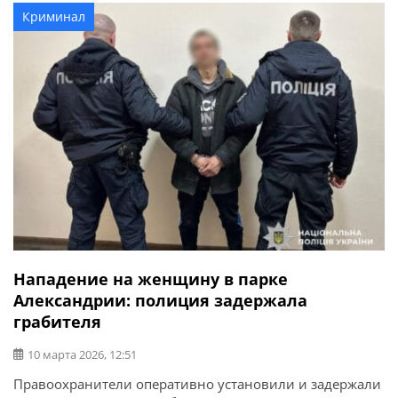
госпитализации отказался. Спасатели призывают
Криминал
граждан соблюдать правила безопасной эксплуатации
печного отопления […]
Нападение на женщину в парке
Александрии: полиция задержала
грабителя
10 марта 2026, 12:51
Правоохранители оперативно установили и задержали