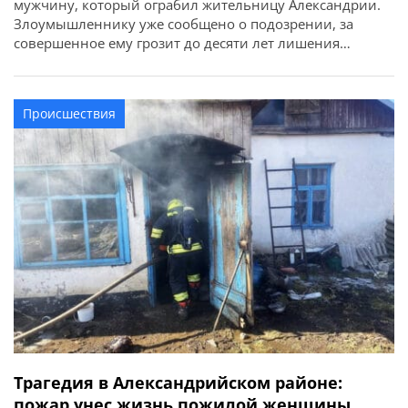
мужчину, который ограбил жительницу Александрии.
Злоумышленнику уже сообщено о подозрении, за
совершенное ему грозит до десяти лет лишения
свободы. Об этом сообщает ГУНП в Кировоградской
области. На днях в полицию поступило сообщение о
нападении на 42-летнюю местную жительницу на
Происшествия
территории парка имени Тараса Шевченко.
Предварительно установлено, что неизвестный
мужчина догнал […]
Трагедия в Александрийском районе:
пожар унес жизнь пожилой женщины