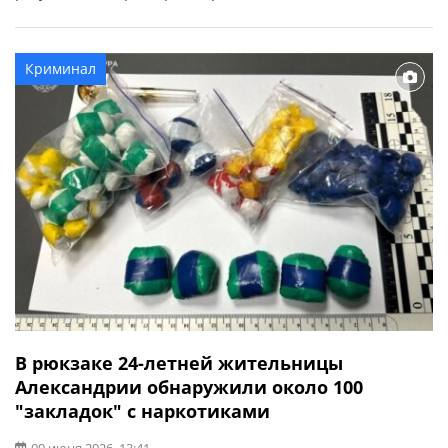
водитель одного из транспортных средств. Об этом
сообщает ГУ ГСЧС в Кировоградской области. Спасатели
деблокировали пострадавшую из поврежденного
Криминал
автомобиля и передали медикам, которые ее
госпитализировали.
В рюкзаке 24-летней жительницы
Александрии обнаружили около 100
"закладок" с наркотиками