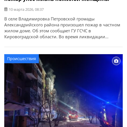
10 марта 2026, 08:37
В селе Владимировка Петровской громады
Александрийского района произошел пожар в частном
жилом доме. Об этом сообщает ГУ ГСЧС в
Кировоградской области. Во время ликвидации
возгорания спасатели обнаружили тело пожилой
владелицы дома. Огнем уничтожено около 30 м²
бытовых вещей, мебель и межкомнатные двери. В
Происшествия
настоящее время причину пожара и обстоятельства
гибели женщины устанавливают специалисты.