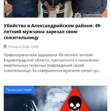
Убийство в Александрийском районе: 49-
летний мужчина зарезал свою
сожительницу
15 марта 2026, 14:40
Правоохранители задержали 49-летнего жителя
Кировоградской области, причастного к нанесению
смертельных телесных повреждений своей
сожительнице. За совершенное мужчине грозит до
десяти лет лишения свободы. Об этом сообщает ГУНП в
Кировоградской области. Предварительно
установлено, что в одном из населенных пунктов
Происшествия
Александрийского района между мужчиной и
женщиной возник конфликт. В ходе спора
злоумышленник нанес потерпевшей удары ножом в […]