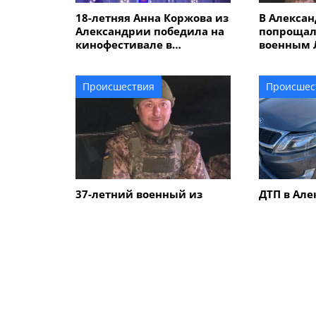
18-летняя Анна Коржова из
В Алекса
Александрии победила на
попрощал
кинофестивале в
военным 
Великобритании с
Костинск
фильмом "Потерянная
погиб в К
молодость"
Происшествия
Происшес
37-летний военный из
ДТП в Але
Александрийской громады
столкнули
Леонид Костинский погиб
автомобил
в Курской области
водитель
ПОХОЖИЕ НОВОСТИ
Происшествия
Происшес