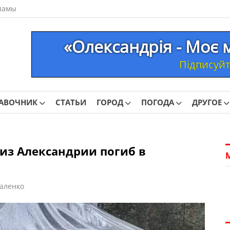
ламы
«Олександрія - Моє 
Підписуйте
АВОЧНИК
СТАТЬИ
ГОРОД
ПОГОДА
ДРУГОЕ
из Александрии погиб в
аленко