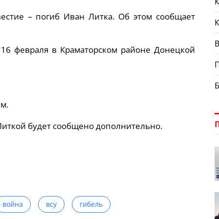
К
стие – погиб Иван Литка. Об этом сообщает
В
16 февраля в Краматорском районе Донецкой
м.
Литкой будет сообщено дополнительно.
война
всу
гибель