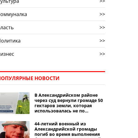
ультура
>>
Коммуналка
>>
ласть
>>
Политика
>>
Бизнес
>>
ПОПУЛЯРНЫЕ НОВОСТИ
В Александрийском районе
через суд вернули громаде 50
гектаров земли, которая
использовалась не по
назначению
44-летний военный из
Александрийской громады
погиб во время выполнения