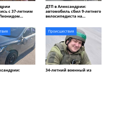
ндрии
ДТП в Александрии:
ись с 37-летним
автомобиль сбил 9-летнего
Леонидом
велосипедиста на
им, который
пешеходном переходе
урской области
твия
Происшествия
ксандрии:
34-летний военный из
сь два
Александрии погиб в
я, пострадал
Харьковской области
Все новости
твия
Происшествия