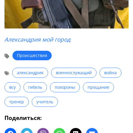
Александрия мой город
Происшествия
александрия
военнослужащий
война
всу
гибель
похороны
прощание
тренер
учитель
Поделиться: