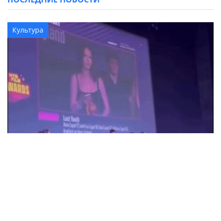
Культура
18-летняя Анна Коржова из Александрии
победила на кинофестивале в
Великобритании с фильмом "Потерянная
молодость"