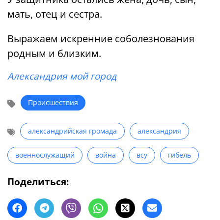
мать, отец и сестра.
Выражаем искренние соболезнования
родным и близким.
Александрия мой город
Происшествия
александрийская громада
александрия
военнослужащий
война
всу
гибель
Поделиться: