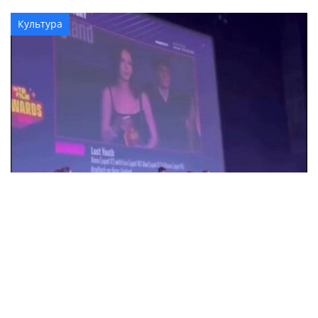
Культура
18-летняя Анна Коржова из Александрии
победила на кинофестивале в
Великобритании с фильмом "Потерянная
молодость"
Общество