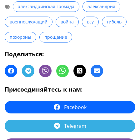
александрийская громада
александрия
военнослужащий
война
всу
гибель
похороны
прощание
Поделиться:
Присоединяйтесь к нам:
Facebook
Telegram