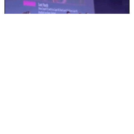
18-летняя Анна Коржова из Александрии
победила на кинофестивале в
Великобритании с фильмом "Потерянная
молодость"
Общество