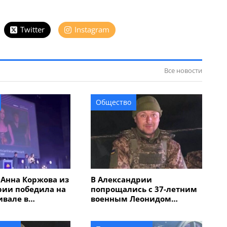
Twitter
Instagram
Все новости
Общество
 Анна Коржова из
В Александрии
рии победила на
попрощались с 37-летним
ивале в
военным Леонидом
итании с
Костинским, который
"Потерянная
погиб в Курской области