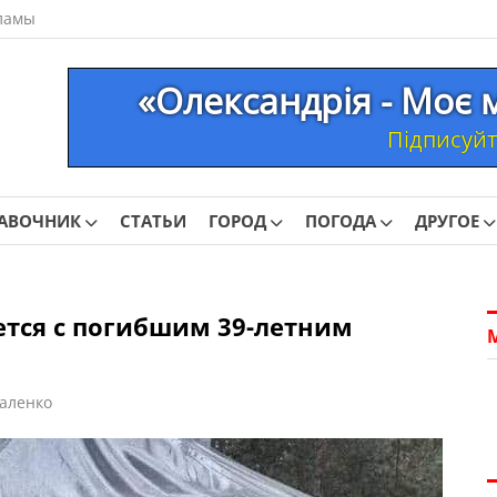
ламы
«Олександрія - Моє 
Підписуйте
АВОЧНИК
СТАТЬИ
ГОРОД
ПОГОДА
ДРУГОЕ
ется с погибшим 39-летним
аленко