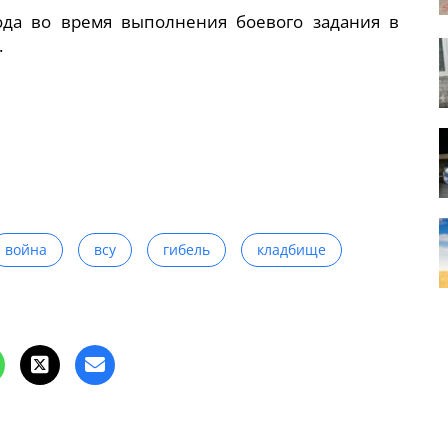
ода во время выполнения боевого задания в
.
война
всу
гибель
кладбище