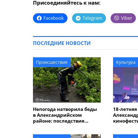
Присоединяйтесь к нам:
Facebook
Telegram
Viber
ПОСЛЕДНИЕ НОВОСТИ
Происшествия
Культура
Непогода натворила беды
18-летняя
в Александрийском
Александ
районе: последствия
кинофест
ликвидируют спасатели
Великобр
фильмом 