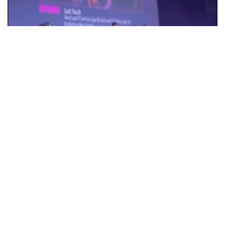
18-летняя Анна Коржова из Александрии
победила на кинофестивале в
Великобритании с фильмом "Потерянная
молодость"
Общество