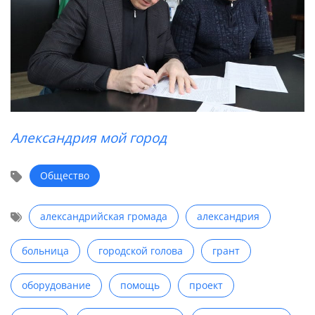
Александрия мой город
Общество
александрийская громада
александрия
больница
городской голова
грант
оборудование
помощь
проект