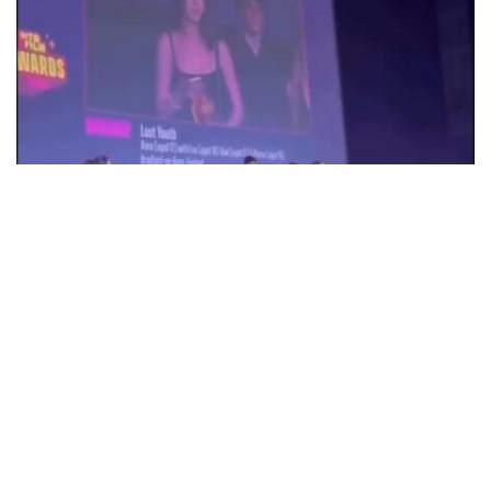
18-летняя Анна Коржова из Александрии
победила на кинофестивале в
Великобритании с фильмом "Потерянная
молодость"
Общество