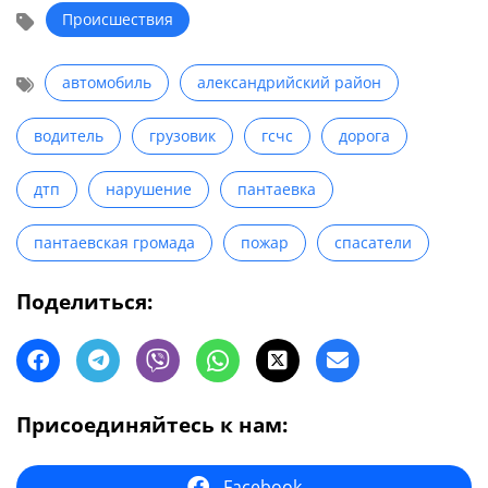
Происшествия
автомобиль
александрийский район
водитель
грузовик
гсчс
дорога
дтп
нарушение
пантаевка
пантаевская громада
пожар
спасатели
Поделиться:
Присоединяйтесь к нам:
Facebook