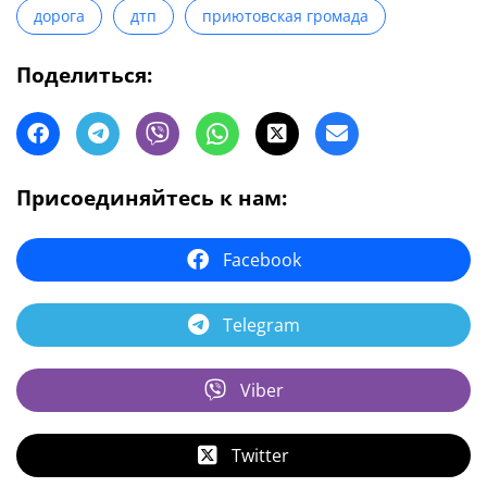
дорога
дтп
приютовская громада
Поделиться:
Присоединяйтесь к нам:
Facebook
Telegram
Viber
Twitter