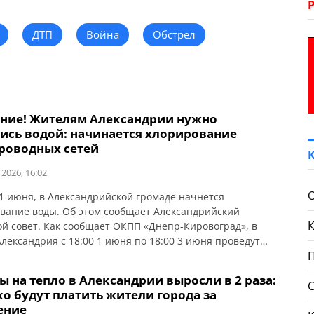
ДТП
Война
Обстрел
ние! Жителям Александрии нужно
тись водой: начинается хлорирование
роводных сетей
 2026, 16:02
 1 июня, в Александрийской громаде начнется
вание воды. Об этом сообщает Александрийский
ой совет. Как сообщает ОКПП «Днепр-Кировоград», в
Александрия с 18:00 1 июня по 18:00 3 июня проведут
орирование водопроводных сетей. В поселке
дрийское хлорирование пройдет с 6:00 до 23:00 2 июня.
 на тепло в Александрии выросли в 2 раза:
д гиперхлорирования потребителям рекомендуют: Вода
о будут платить жители города за
енным содержанием хлора […]
ение