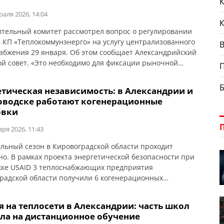
К
раля 2026, 14:04
тельный комитет рассмотрел вопрос о регулировании
 КП «Теплокоммунэнерго» на услугу централизованного
В
абжения 29 января. Об этом сообщает Александрийский
ой совет. «Это необходимо для фиксации рыночной
ти энергоресурсов. Для жителей цена на тепло остается
енений на период военного положения и еще шесть
етическая независимость: в Александрии и
 после его завершения — 1712,20 гривен за 1 Гкал.
оводске работают когенерационные
в […]
овки
аря 2026, 11:43
льный сезон в Кировоградской области проходит
но. В рамках проекта энергетической безопасности при
ке USAID 3 теплоснабжающих предприятия
радской области получили 6 когенерационных
ок. Об этом сообщает Кировоградская ОГА. Часть
ационных установок уже работает в Светловодске и
я на теплосети в Александрии: часть школ
дрии, еще несколько – на этапе завершения монтажа и
ла на дистанционное обучение
ладочных работ.