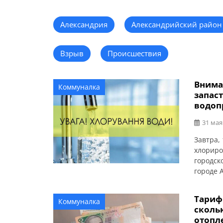
Александрия
Александрийский район
Взрыв
Происшествия
Внима
Коммуналка
запас
водоп
31 мая
Завтра,
хлориро
городск
городе 
гиперхл
Алексан
Тарифы
Коммуналка
В перио
скольк
с повыш
отопл