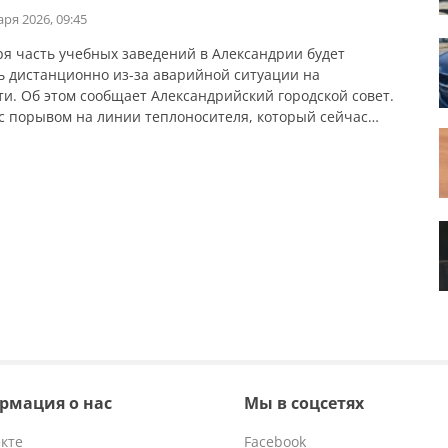
аря 2026, 09:45
ря часть учебных заведений в Александрии будет
ь дистанционно из-за аварийной ситуации на
ти. Об этом сообщает Александрийский городской совет.
 с порывом на линии теплоносителя, который сейчас
рован, температура в отдельных учебных заведениях
я недостаточной для проведения занятий в обычном
. На дистанционное обучение перешли: В учреждениях
ного образования №18, 39, 43, […]
рмация о нас
Мы в соцсетях
кте
Facebook