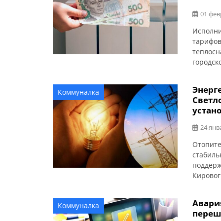
01 фев
Исполни
тарифов
теплосн
городск
стоимос
без изм
Энерг
Коммуналка
месяцев
Светл
Разницу 
устан
24 янв
Отопите
стабиль
поддерж
Кировог
установ
когенер
Авари
Коммуналка
Алексан
переш
пускона