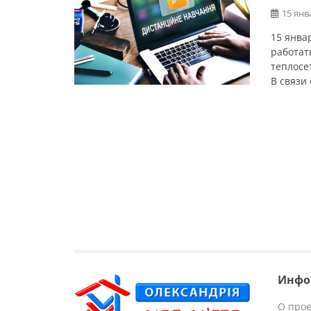
15 янв
15 янва
работат
теплосе
В связи
ликвиди
остаетс
формате
дошколь
Инфо
О прое