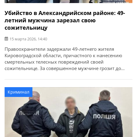
Убийство в Александрийском районе: 49-
летний мужчина зарезал свою
сожительницу
15 марта 2026, 14:40
Правоохранители задержали 49-летнего жителя
Кировоградской области, причастного к нанесению
смертельных телесных повреждений своей
сожительнице. За совершенное мужчине грозит до
десяти лет лишения свободы. Об этом сообщает ГУНП в
Кировоградской области. Предварительно
установлено, что в одном из населенных пунктов
Криминал
Александрийского района между мужчиной и
женщиной возник конфликт. В ходе спора
злоумышленник нанес потерпевшей удары ножом в […]