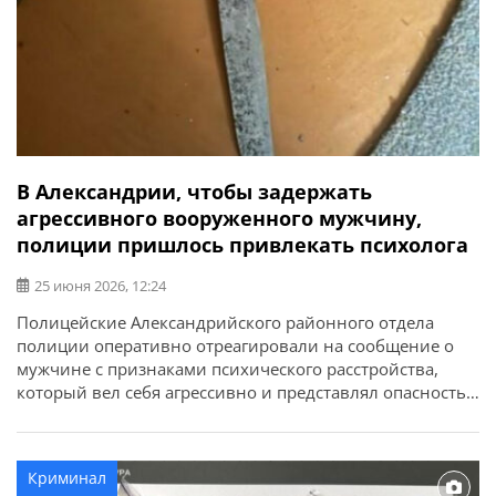
В Александрии, чтобы задержать
агрессивного вооруженного мужчину,
полиции пришлось привлекать психолога
25 июня 2026, 12:24
Полицейские Александрийского районного отдела
полиции оперативно отреагировали на сообщение о
мужчине с признаками психического расстройства,
который вел себя агрессивно и представлял опасность
для окружающих. Об этом сообщает ГУНП в
Кировоградской области. На спецлинию 102
обратилась жительница Александрии и сообщила, что
Криминал
ее 43-летний сын закрылся в квартире, имеет при себе