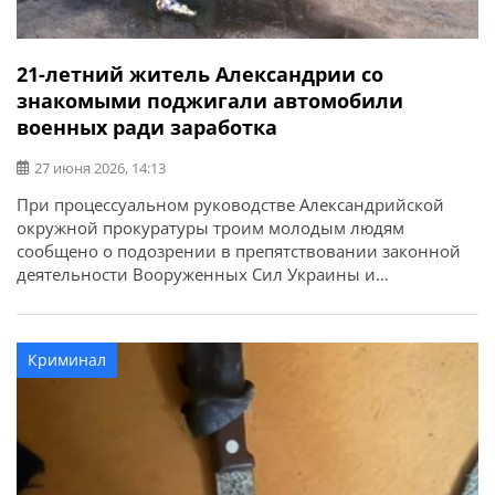
21-летний житель Александрии со
знакомыми поджигали автомобили
военных ради заработка
27 июня 2026, 14:13
При процессуальном руководстве Александрийской
окружной прокуратуры троим молодым людям
сообщено о подозрении в препятствовании законной
деятельности Вооруженных Сил Украины и
умышленном повреждении имущества путем поджога.
Об этом сообщает Кировоградская областная
прокуратура. Речь идет о 21-летнем жителе
Криминал
Александрии, его 23-летней сожительнице и 21-летнем
знакомом. По данным следствия, в конце мая один из
фигурантов в поисках быстрого […]