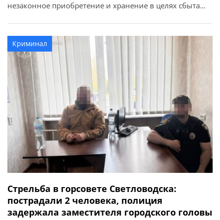
незаконное приобретение и хранение в целях сбыта
психотропного вещества и особо опасных
психотропных веществ в крупных и особо крупных
размерах (ч. 3 ст. 307 УК Украины). Об этом сообщает
Криминал
Полтавская областная прокуратура. Установлено, что в
апреле 2026 года женщина […]
Стрельба в горсовете Светловодска:
пострадали 2 человека, полиция
задержала заместителя городского головы