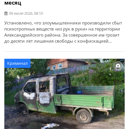
месяц
09 июля 2026, 08:10
Установлено, что злоумышленники производили сбыт
психотропных веществ «из рук в руки» на территории
Александрийского района. За совершенное им грозит
до десяти лет лишения свободы с конфискацией
имущества. Об этом сообщает ГУНП в Кировоградской
области. Преступную деятельность трех жителей города
Александрии разоблачили сотрудники управления по
Криминал
борьбе с наркопреступностью совместно со
следователями следственного управления и
подразделения уголовного […]