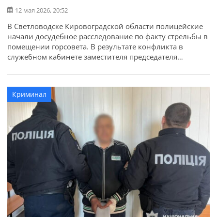
12 мая 2026, 20:52
В Светловодске Кировоградской области полицейские
начали досудебное расследование по факту стрельбы в
помещении горсовета. В результате конфликта в
служебном кабинете заместителя председателя
горсовета двое мужчин получили ранения. Об этом
сообщает ГУНП в Кировоградской области. 12 мая
около 11:48 в полицию поступило сообщение о
Криминал
стрельбе на втором этаже административного здания
Светловодского городского совета. Предварительно
установлено, что […]