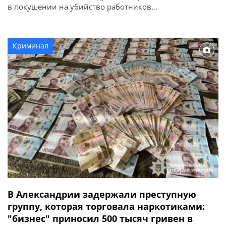
в покушении на убийство работников
правоохранительного органа в связи с исполнением
ими служебных обязанностей (ст. 348 УК Украины). Об
этом сообщает Кировоградская областная прокуратура.
Криминал
По данным следствия, события произошли вечером 2
апреля 2026 года в одном из сел Онуфриевской […]
В Александрии задержали преступную
группу, которая торговала наркотиками:
"бизнес" приносил 500 тысяч гривен в