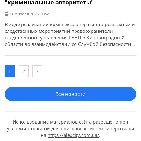
"криминальные авторитеты"
16 января 2026, 09:45
В ходе реализации комплекса оперативно-розыскных и
следственных мероприятий правоохранители
следственного управления ГУНП в Кировоградской
области во взаимодействии со Службой безопасности
Украины и Управлением стратегических расследований
прекратили деятельность действовавшей на
территории региона преступной группировки. За
инкриминируемые преступления фигурантам грозит до
1
2
>
двенадцати лет лишения свободы. Об этом сообщает
ГУНП в Кировоградской области. По данным следствия,
в Александрии […]
Все новости
Использование материалов сайта разрешено при
условии открытой для поисковых систем гиперссылки
на
https://alexcity.com.ua/
.