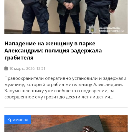
Нападение на женщину в парке
Александрии: полиция задержала
грабителя
10 марта 2026, 12:51
Правоохранители оперативно установили и задержали
мужчину, который ограбил жительницу Александрии.
Злоумышленнику уже сообщено о подозрении, за
совершенное ему грозит до десяти лет лишения
свободы. Об этом сообщает ГУНП в Кировоградской
области. На днях в полицию поступило сообщение о
нападении на 42-летнюю местную жительницу на
Криминал
территории парка имени Тараса Шевченко.
Предварительно установлено, что неизвестный