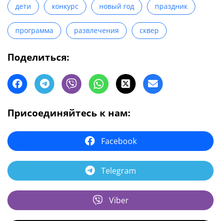
дети
конкурс
новый год
праздник
программа
развлечения
сквер
Поделиться:
Присоединяйтесь к нам:
Facebook
Telegram
Viber