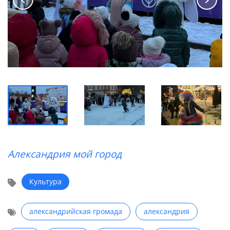
Александрия мой город
Культура
александрийская громада
александрия