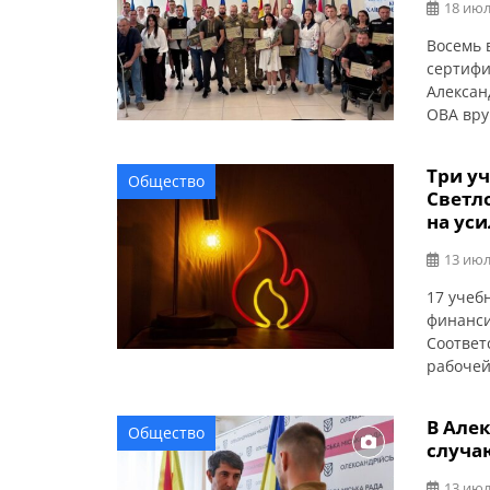
Погребн
18 июл
Восемь 
сертифи
Алексан
ОВА вру
защитни
Из Алек
Три у
Общество
участни
Светл
Владими
на ус
Михаил 
13 июл
17 учеб
финанси
Соответ
рабочей
этом со
22,7 ми
В Але
Общество
государ
случа
меропри
работат
13 июл