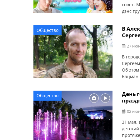
совет. 
дэнс гр
яркое л
развлеч
В Але
Общество
парк Ше
Серге
ждут: Кр
27 июн
В город
Сергеем
Об этом
Бацман 
области
№2. Про
День г
Общество
училище
празд
Жизнь и
02 июн
31 мая,
детский
протяже