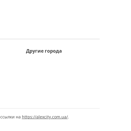
Другие города
рссылки на
https://alexcity.com.ua/
.