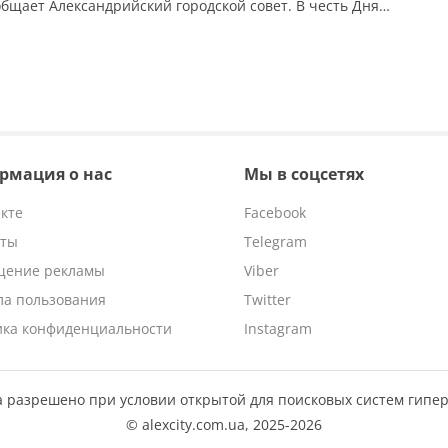
общает Александрийский городской совет. В честь Дня
в Александрии состоялся концерт молодежных
ьных групп, который стал ярким событием и собрал
ей живой музыки. Выступления проходили на сцене […]
рмация о нас
Мы в соцсетях
кте
Facebook
кты
Telegram
щение рекламы
Viber
ла пользования
Twitter
ика конфиденциальности
Instagram
 разрешено при условии открытой для поисковых систем гипе
© alexcity.com.ua,
2025-2026