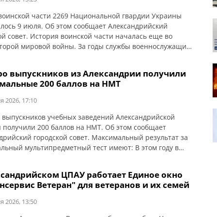
 воинской части 2269 Национальной гвардии Украины
лось 9 июля. Об этом сообщает Александрийский
ой совет. История воинской части началась еще во
торой мировой войны. За годы службы военнослужащие
ли важные государственные задачи, участвовали в
ции последствий аварии на Чернобыльской АЭС,
ро выпускников из Александрии получили
льных операциях и других ответственных миссиях. По
мальные 200 баллов на НМТ
годовщины в городском совете […]
я 2026, 17:10
 выпускников учебных заведений Александрийской
 получили 200 баллов на НМТ. Об этом сообщает
дрийский городской совет. Максимальный результат за
льный мультипредметный тест имеют: В этом году в
 заведениях Александрийской громады базовое общее
 образование получили 897 учеников, из которых 45
ксандрийском ЦПАУ работает Единое окно
и свидетельства с отличием. Полное общее среднее
нсервис Ветеран" для ветеранов и их семей
ание получили 432 выпускника, из них […]
я 2026, 13:50