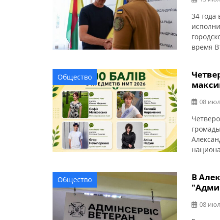
34 года
исполни
городск
время В
выполня
ликвида
Четве
Общество
спасате
макси
случаю 
08 июл
Четверо
громады
Алексан
национа
учебных
среднее
В Але
Общество
получил
"Адми
образов
08 июл