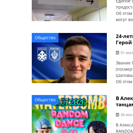
Единое 
предост
Об этом
могут в
семей, 
Здесь м
24-ле
Общество
хаба пр
Герой
— по по
01 июл
Звание 
(посмер
Шаповал
Об этом
Военнос
Владисл
В Але
Общество
Харьков
танца
Бахмутс
отражал
30 июн
В Алекс
RANDOM 