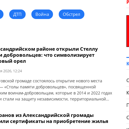
ДТП
Война
Обстрел
ксандрийском районе открыли Стеллу
и добровольцев: что символизирует
овый орел
я 2026, 12:24
овской громаде состоялось открытие нового места
— «Столы памяти добровольцев», посвященной
ким воинам-добровольцам, которые в 2014 и 2022 годах
 стали на защиту независимости, территориальной
ости и свободы Украины. Об этом сообщает
дрийская РГА. Инициатором создания мемориала стал
еранов из Александрийской громады
громады, ветеран, доброволец, участник
или сертификаты на приобретение жилья
рористической операции и защитник Украины Игорь