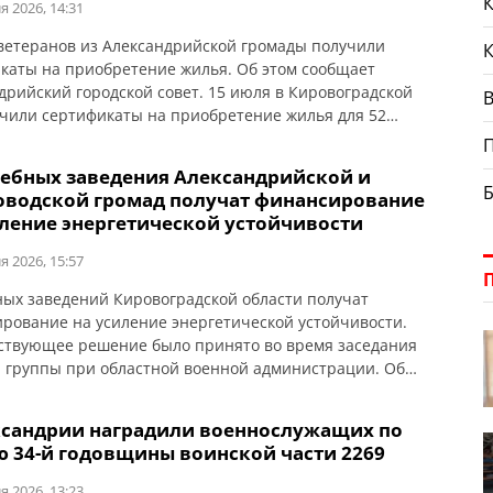
ой (позывной «Змей»). Именно […]
К
я 2026, 14:31
ветеранов из Александрийской громады получили
каты на приобретение жилья. Об этом сообщает
дрийский городской совет. 15 июля в Кировоградской
В
чили сертификаты на приобретение жилья для 52
ков и их семей в рамках государственной программы.
сандрийской громады сертификаты получили восемь
чебных заведения Александрийской и
ков боевых действий, ветеранов: Валерий Полунин,
оводской громад получат финансирование
р Самойлов, Андрей Радченко, Владимир Каменецкий,
иление энергетической устойчивости
[…]
я 2026, 15:57
ных заведений Кировоградской области получат
рование на усиление энергетической устойчивости.
ствующее решение было принято во время заседания
 группы при областной военной администрации. Об
общает Кировоградская ОГА. Для области предусмотрено
ллионов гривен образовательной субвенции из
ксандрии наградили военнослужащих по
ственного бюджета. Средства будут направлены на
ю 34-й годовщины воинской части 2269
ятия, которые помогут учебным заведениям стабильно
ь в осенне-зимний период. При […]
я 2026, 13:23