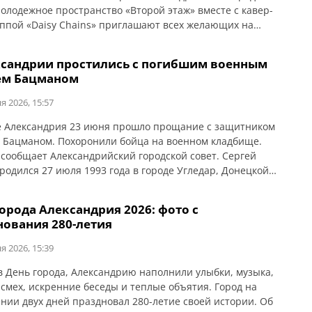
Молодежное пространство «Второй этаж» вместе с кавер-
уппой «Daisy Chains» приглашают всех желающих на
етнее мероприятие, которое объединит танцы, водные
ения и живое общение. Когда: 1 июля Время: 15:00 Где:
ксандрии простились с погибшим военным
вченко, возле фонтана Участие: бесплатное Участников
ем Бацманом
оме того, […]
я 2026, 15:57
е Александрия 23 июня прошло прощание с защитником
 Бацманом. Похоронили бойца на военном кладбище.
 сообщает Александрийский городской совет. Сергей
родился 27 июля 1993 года в городе Угледар, Донецкой
. Среднее образование получил в Угледарской школе
должил обучение в профессионально-техническом
орода Александрия 2026: фото с
, где получил квалификацию машинист электровоза.
нования 280-летия
спытывала Сергея на […]
я 2026, 15:39
 в День города, Александрию наполнили улыбки, музыка,
 смех, искренние беседы и теплые объятия. Город на
нии двух дней праздновал 280-летие своей истории. Об