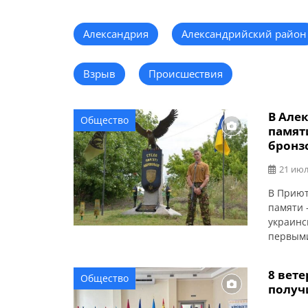
Александрия
Александрийский район
Взрыв
Происшествия
В Але
Общество
памят
бронз
21 июл
В Приют
памяти 
украинс
первыми
целостн
Алексан
8 вет
Общество
житель 
получ
антитер