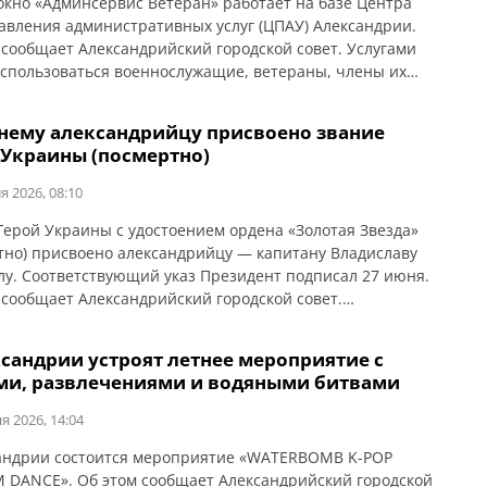
окно «Админсервис Ветеран» работает на базе Центра
авления административных услуг (ЦПАУ) Александрии.
 сообщает Александрийский городской совет. Услугами
оспользоваться военнослужащие, ветераны, члены их
семьи погибших, военнопленных и пропавших без вести.
ожно получить консультации: Специалист ветеранского
тнему александрийцу присвоено звание
инимает ежедневно с 8:00 до 17:00. Другие специалисты
 Украины (посмертно)
недельникам и средам с […]
я 2026, 08:10
Герой Украины с удостоением ордена «Золотая Звезда»
тно) присвоено александрийцу — капитану Владиславу
у. Соответствующий указ Президент подписал 27 июня.
 сообщает Александрийский городской совет.
лужащий 3-й бригады оперативного назначения
ав Шаповал вместе с побратимами защищал
ксандрии устроят летнее мероприятие с
скую область, затем выполнял боевые задания на
ми, развлечениями и водяными битвами
ком направлении. Командуя ротой, он неоднократно
 атаки врага. Также […]
я 2026, 14:04
андрии состоится мероприятие «WATERBOMB K-POP
DANCE». Об этом сообщает Александрийский городской