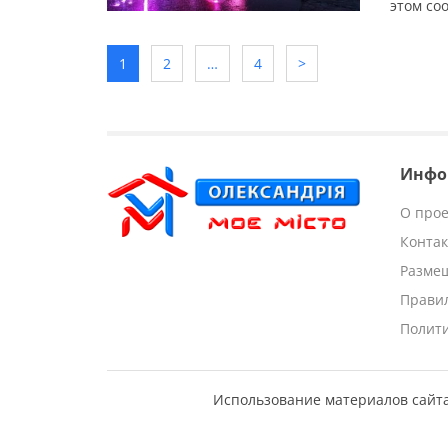
этом со
города 
музыкал
1
2
…
4
>
ценител
Инфо
О прое
Конта
Разме
Прави
Полит
Использование материалов сайта