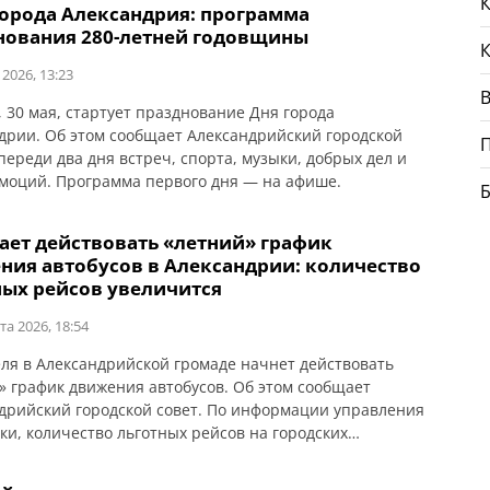
К
города Александрия: программа
нования 280-летней годовщины
 2026, 13:23
В
, 30 мая, стартует празднование Дня города
дрии. Об этом сообщает Александрийский городской
Впереди два дня встреч, спорта, музыки, добрых дел и
моций. Программа первого дня — на афише.
ает действовать «летний» график
ния автобусов в Александрии: количество
ных рейсов увеличится
та 2026, 18:54
еля в Александрийской громаде начнет действовать
» график движения автобусов. Об этом сообщает
дрийский городской совет. По информации управления
ки, количество льготных рейсов на городских
ных маршрутах увеличится с 90 до 122 в неделю. Также
вляется движение автобуса №14, курсирующего к