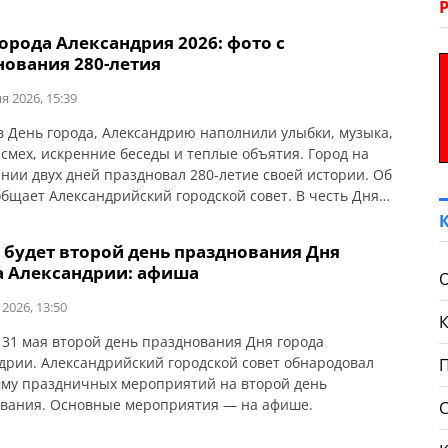
орода Александрия 2026: фото с
нования 280-летия
я 2026, 15:39
 в День города, Александрию наполнили улыбки, музыка,
 смех, искренние беседы и теплые объятия. Город на
нии двух дней праздновал 280-летие своей истории. Об
общает Александрийский городской совет. В честь Дня
в Александрии состоялся концерт молодежных
ьных групп, который стал ярким событием и собрал
 будет второй день празднования Дня
ей живой музыки. Выступления проходили на сцене […]
а Александрии: афиша
 2026, 13:50
 31 мая второй день празднования Дня города
дрии. Александрийский городской совет обнародовал
му праздничных мероприятий на второй день
вания. Основные мероприятия — на афише.