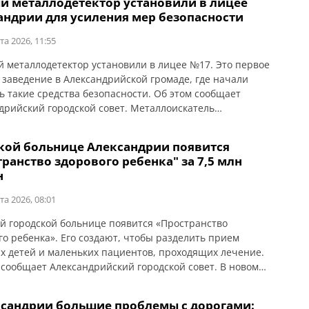
й металлодетектор установили в лицее
кооперативам. Ознакомиться с графиком можно ниже.
андрии для усиления мер безопасности
та 2026, 11:55
 металлодетектор установили в лицее №17. Это первое
 заведение в Александрийской громаде, где начали
ь такие средства безопасности. Об этом сообщает
дрийский городской совет. Металлоискатель
начен для выявления запрещенных предметов у
я, работников и посетителей лицея. Проверку при входе
ской больнице Александрии появится
вляет офицер службы образовательной безопасности.
ранство здорового ребенка" за 7,5 млн
емимся создать максимально безопасные условия для
н
я. Установка металлодетектора […]
та 2026, 08:01
ой городской больнице появится «Пространство
го ребенка». Его создают, чтобы разделить прием
х детей и маленьких пациентов, проходящих лечение.
 сообщает Александрийский городской совет. В новом
нстве будут работать кабинеты для прививок,
ктических осмотров и медицинского патронажа детей
ксандрии большие проблемы с дорогами: