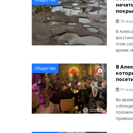
от рожд
начат
обустро
покры
05 мар
В Алекс
восстан
этом со
время о
условий
время з
В Але
Общество
голова 
котор
количес
посет
01 мар
Во врем
соблюде
положен
правоох
баров в
сообщае