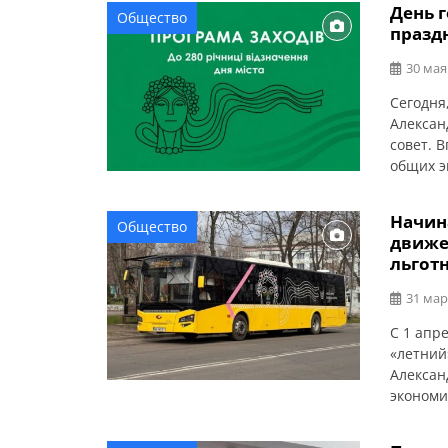
День 
Общество
празд
30 мая
Сегодня
Алексан
совет. 
общих э
Начин
Общество
движе
льгот
31 мар
С 1 апр
«летний
Алексан
экономи
автобус
возобно