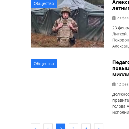
Алекс
Общество
в помещ
летни
приглас
обстояте
23 фев
23 февр
Литкой.
Похорон
Алексан
1987 го
многоде
Педаг
Общество
деятель
повыш
професс
милли
12 фев
Должнос
правите
голова 
исполни
поступи
выплати
<
1
2
3
4
>