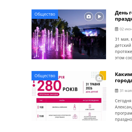
День г
Общество
празд
02 июн
31 мая,
детский
протяже
этом со
города 
музыкал
Каким
Общество
ценител
город
31 мая
Сегодня
Алексан
програм
праздно