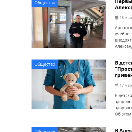
Первы
Общество
дачным 
Алекс
18 мар
Арочный
учебное
внедрят
Алексан
предназ
учащихс
В дет
Общество
осущест
"Прост
«Мы стр
гриве
обучени
17 мар
В детск
здорово
здоровы
Об этом
простра
профила
В Але
Общество