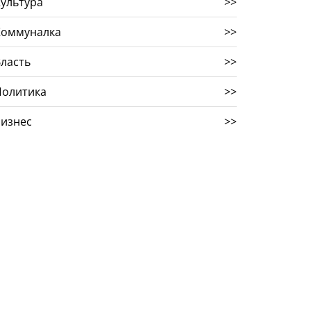
ультура
>>
Коммуналка
>>
ласть
>>
Политика
>>
Бизнес
>>