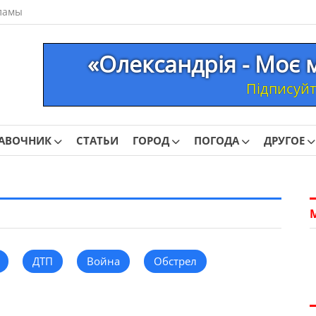
ламы
«Олександрія - Моє 
Підписуйте
АВОЧНИК
СТАТЬИ
ГОРОД
ПОГОДА
ДРУГОЕ
ДТП
Война
Обстрел