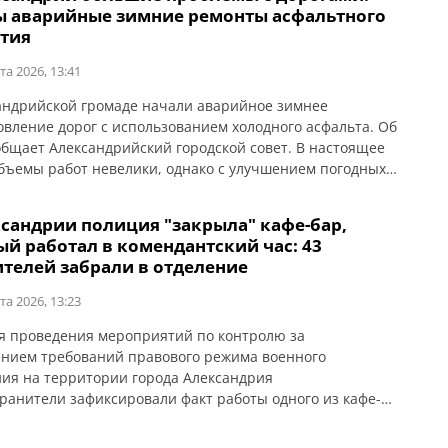
ения до четырех лет. Также здесь планируется
ы аварийные зимние ремонты асфальтного
ить комфортную зону ожидания для детей и […]
тия
та 2026, 13:41
андрийской громаде начали аварийное зимнее
овление дорог с использованием холодного асфальта. Об
общает Александрийский городской совет. В настоящее
бъемы работ невелики, однако с улучшением погодных
 и сходом воды ремонты усилят. Об этом 5 марта во
аседания исполнительного комитета сообщил городской
ксандрии полиция "закрыла" кафе-бар,
Сергей Кузьменко. «Зима была сложной — значительное
ый работал в комендантский час: 43
тво осадков […]
ителей забрали в отделение
та 2026, 13:23
я проведения мероприятий по контролю за
нием требований правового режима военного
ия на территории города Александрия
ранители зафиксировали факт работы одного из кафе-
 период действия комендантского часа. Об этом
т ГУНП в Кировоградской области. На момент проверки