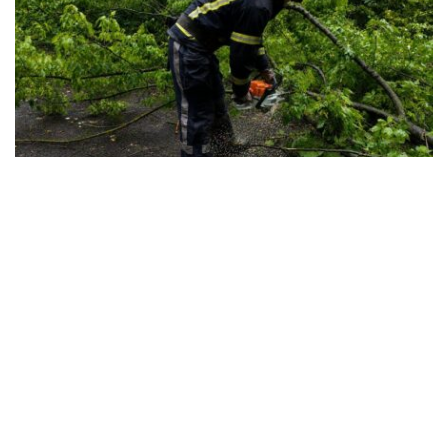
Непогода натворила беды в
Александрийском районе: последствия
ликвидируют спасатели
Культура