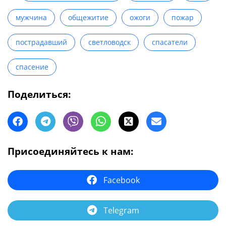
мужчина
общежитие
ожоги
пожар
пострадавший
светловодск
спасатели
спасение
Поделиться:
Присоединяйтесь к нам:
Facebook
Telegram