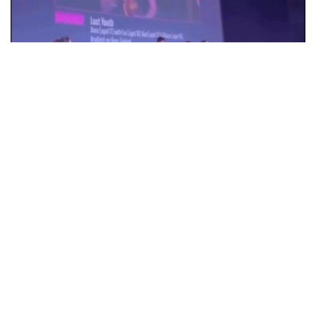
18-летняя Анна Коржова из Александрии
победила на кинофестивале в
Великобритании с фильмом "Потерянная
молодость"
Общество