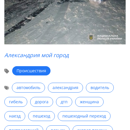
Александрия мой город
Происшествия
автомобиль
александрия
водитель
гибель
дорога
дтп
женщина
наезд
пешеход
пешеходный переход