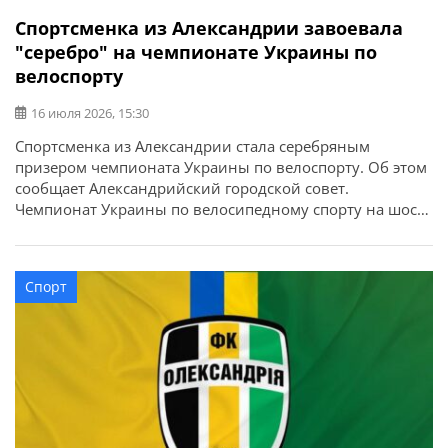
Спортсменка из Александрии завоевала
"серебро" на чемпионате Украины по
велоспорту
16 июля 2026, 15:30
Спортсменка из Александрии стала серебряным
призером чемпионата Украины по велоспорту. Об этом
сообщает Александрийский городской совет.
Чемпионат Украины по велосипедному спорту на шоссе
в олимпийских видах программы состоялся в городе
Каменец-Подольский. Сильнейшие спортсмены из
девяти областей Украины соревновались за звание
Спорт
чемпионов Украины в индивидуальной гонке на время
и групповой гонке. Александрию представила
воспитанница отделения велоспорта […]