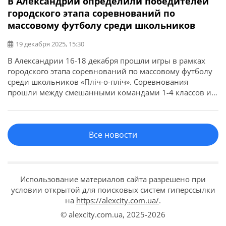
В Александрии определили победителей
городского этапа соревнований по
массовому футболу среди школьников
19 декабря 2025, 15:30
В Александрии 16-18 декабря прошли игры в рамках
городского этапа соревнований по массовому футболу
среди школьников «Пліч-о-пліч». Соревнования
прошли между смешанными командами 1-4 классов и
между командами девушек 5-9 классов. Об этом
сообщает Александрийский городской совет. По
результатам игр смешанные команды получили: Среди
Все новости
команд девушек завоевали: Команды получили кубки,
медали и дипломы. Победители будут представлять […]
Использование материалов сайта разрешено при
условии открытой для поисковых систем гиперссылки
на
https://alexcity.com.ua/
.
© alexcity.com.ua,
2025-2026