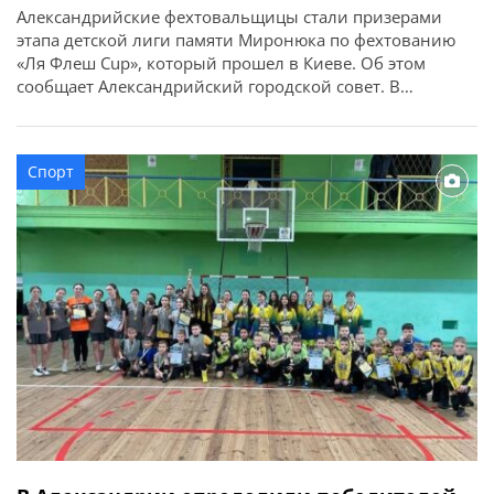
Александрийские фехтовальщицы стали призерами
этапа детской лиги памяти Миронюка по фехтованию
«Ля Флеш Cup», который прошел в Киеве. Об этом
сообщает Александрийский городской совет. В
соревнованиях приняли участие более 80 участников и
участниц из разных областей Украины. Александрию
представили воспитанники отделения фехтования
Спорт
КДЮСШ №2. По результатам поединков
фехтовальщицы в своих категориях завоевали: Наши
спортсмены показали […]