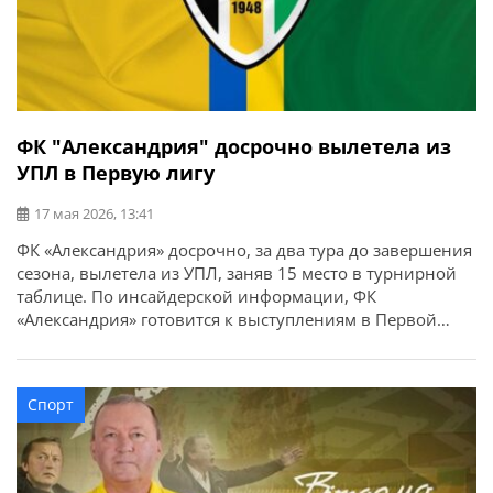
ФК "Александрия" досрочно вылетела из
УПЛ в Первую лигу
17 мая 2026, 13:41
ФК «Александрия» досрочно, за два тура до завершения
сезона, вылетела из УПЛ, заняв 15 место в турнирной
таблице. По инсайдерской информации, ФК
«Александрия» готовится к выступлениям в Первой
лиге, а главный тренер Владимир Шаран собирает
новых игроков. Почти все легионеры покинут клуб.
Шаран связывался с игроками, у которых есть опыт
Спорт
выступлений в Чемпионате Украины, и […]