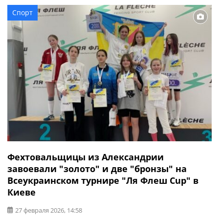
наставник будет делать ставку на людей, с которыми
Спорт
имеет общий опыт сотрудничества в структуре второй
команды. Вместе с Шараном […]
Фехтовальщицы из Александрии
завоевали "золото" и две "бронзы" на
Всеукраинском турнире "Ля Флеш Cup" в
Киеве
27 февраля 2026, 14:58