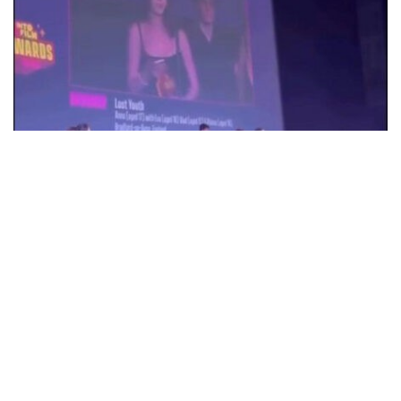
18-летняя Анна Коржова из Александрии
победила на кинофестивале в
Великобритании с фильмом "Потерянная
молодость"
Общество