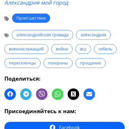
Александрия мой город
Происшествия
александрийская громада
александрия
военнослужащий
война
всу
гибель
переселенцы
похороны
прощание
Поделиться:
Присоединяйтесь к нам:
Facebook