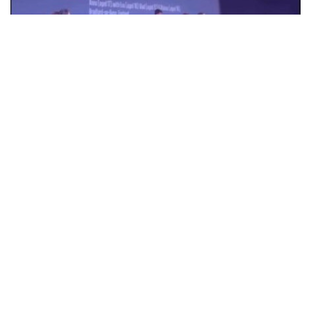
18-летняя Анна Коржова из Александрии
победила на кинофестивале в
Великобритании с фильмом "Потерянная
молодость"
Общество