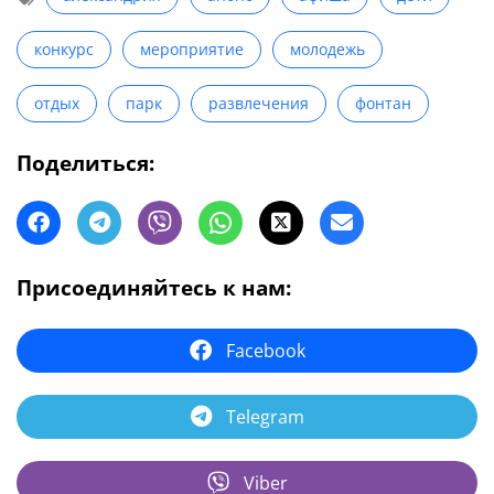
конкурс
мероприятие
молодежь
отдых
парк
развлечения
фонтан
Поделиться:
Присоединяйтесь к нам:
Facebook
Telegram
Viber