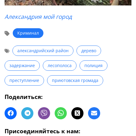
Александрия мой город
Криминал
александрийский район
дерево
задержание
лесополоса
полиция
преступление
приютовская громада
Поделиться:
Присоединяйтесь к нам: