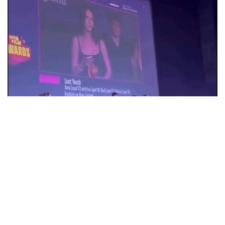
18-летняя Анна Коржова из Александрии
победила на кинофестивале в
Великобритании с фильмом "Потерянная
молодость"
Общество