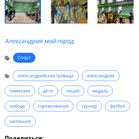
Александрия мой город
Спорт
александрийская громада
александрия
гимназия
дети
лицей
медаль
победа
соревнования
турнир
футбол
школьник
Поделиться: