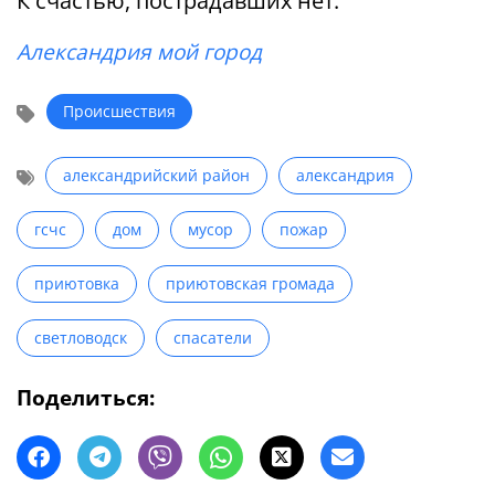
К счастью, пострадавших нет.
Александрия мой город
Происшествия
александрийский район
александрия
гсчс
дом
мусор
пожар
приютовка
приютовская громада
светловодск
спасатели
Поделиться: