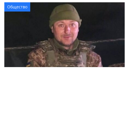
Общество
В Александрии попрощались с 37-летним
военным Леонидом Костинским, который
погиб в Курской области
Происшествия