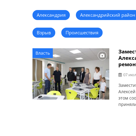
Александрия
Александрийский район
Взрыв
Происшествия
Замес
Власть
Алекс
ремон
07 июл
Замести
Алексей
этом со
приняли
Кировог
Алексан
образов
подрядн