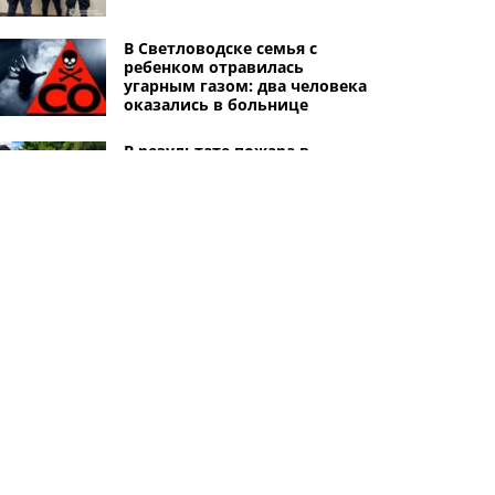
В Светловодске семья с
ребенком отравилась
угарным газом: два человека
оказались в больнице
В результате пожара в
Светловодске пострадал 70-
летний мужчина: он
госпитализирован с ожогами
На пожаре в Александрийской
громаде погибла 56-летняя
женщина
Другие города