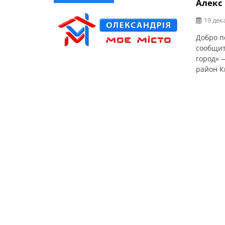
Алекс
19 дек
Добро п
сообщит
город» 
район Ки
имеет ц
для каж
достове
[…]