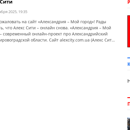
 Сити
абря 2025, 19:35
ожаловать на сайт «Александрия – Мой город»! Рады
ь, что Алекс Сити – онлайн снова. «Александрия – Мой
— современный онлайн-проект про Александрийский
ровоградской области. Сайт alexcity.com.ua (Алекс Сити)
ель, чтобы Александрия стала более близкой, понятной
дого жителя города, громады, района. Мы ценим
рность, доступность и полезность контента для каждого
Н