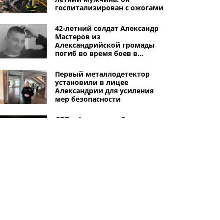
госпитализирован с ожогами
42-летний солдат Александр
Мастеров из
Александрийской громады
погиб во время боев в
Запорожской области
Первый металлодетектор
установили в лицее
Александрии для усиления
мер безопасности
ДТП в Александрийском
районе: столкнулись
автомобили Opel и ЗАЗ Forza
В Александрии горела
многоэтажка и частный дом