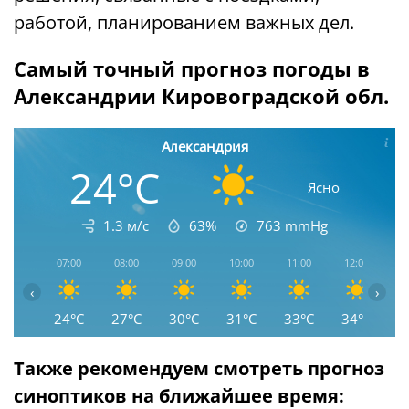
работой, планированием важных дел.
Самый точный прогноз погоды в
Александрии Кировоградской обл.
Александрия
24°C
Ясно
1.3 м/с
63%
763
mmHg
07:00
08:00
09:00
10:00
11:00
12:00
1
‹
›
24°C
27°C
30°C
31°C
33°C
34°C
3
Также рекомендуем смотреть прогноз
синоптиков на ближайшее время: